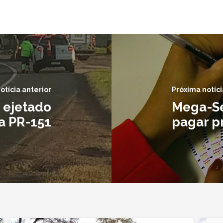
otícia anterior
Próxima notíci
 ejetado
Mega-Se
a PR-151
pagar p