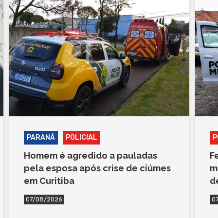
PARANÁ
POLICIAL
P
Homem é agredido a pauladas
F
pela esposa após crise de ciúmes
m
em Curitiba
d
07/08/2026
0