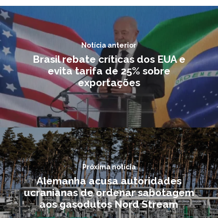
Notícia anterior
Brasil rebate críticas dos EUA e
evita tarifa de 25% sobre
exportações
Próxima notícia
Alemanha acusa autoridades
ucranianas de ordenar sabotagem
aos gasodutos Nord Stream