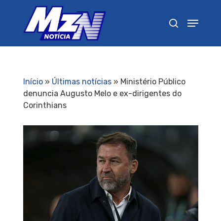
Pressione Enter para pesquisar ou ESC para
fechar
Início
»
Últimas notícias
»
Ministério Público
denuncia Augusto Melo e ex-dirigentes do
Corinthians