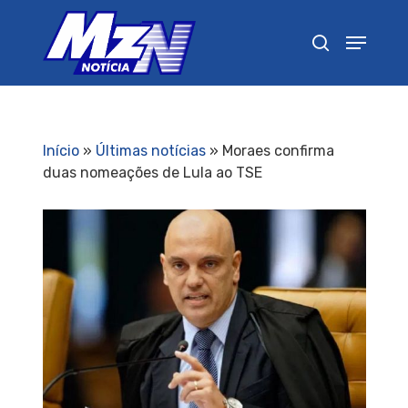
Pressione Enter para pesquisar ou ESC para
fechar
Início
»
Últimas notícias
»
Moraes confirma
duas nomeações de Lula ao TSE