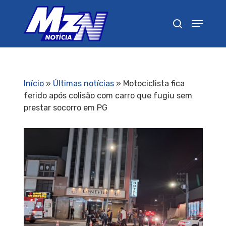
Pressione Enter para pesquisar ou ESC para
fechar
Início
»
Últimas notícias
»
Motociclista fica
ferido após colisão com carro que fugiu sem
prestar socorro em PG