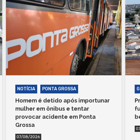
NOTÍCIA
PONTA GROSSA
G
Homem é detido após importunar
P
mulher em ônibus e tentar
f
provocar acidente em Ponta
b
Grossa
0
07/08/2026