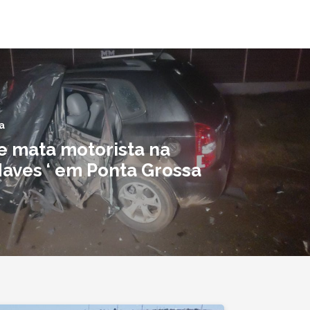
a
e mata motorista na
Naves ‘ em Ponta Grossa