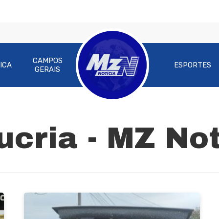
CAMPOS
ICA
ESPORTES
GERAIS
ucria - MZ Not
ra fechar