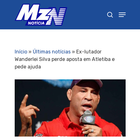
Pressione Enter para pesquisar ou ESC para
fechar
Início
»
Últimas notícias
»
Ex-lutador
Wanderlei Silva perde aposta em Atletiba e
pede ajuda