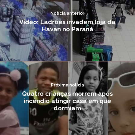
Notícia anterior
Vídeo: Ladrões invadem loja da
Havan no Paraná
Próxima notícia
Quatro crianças morrem após
incêndio atingir casa em que
dormiam