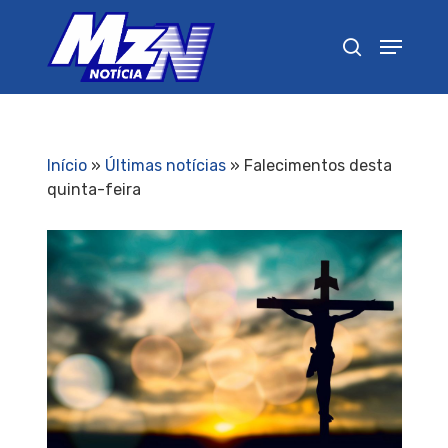
Pressione Enter para pesquisar ou ESC para
fechar
Início
»
Últimas notícias
»
Falecimentos desta
quinta-feira