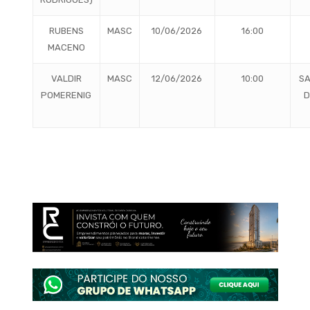
RUBENS
MASC
10/06/2026
16:00
MACENO
VALDIR
MASC
12/06/2026
10:00
SA
POMERENIG
D