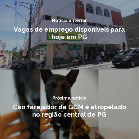
Notícia anterior
Vagas de emprego disponíveis para
hoje em PG
Próxima notícia
Cão farejador da GCM é atropelado
no região central de PG