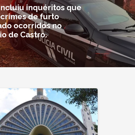
ncluiu inquéritos que
crimes de furto
ado ocorridos no
io de Castro.