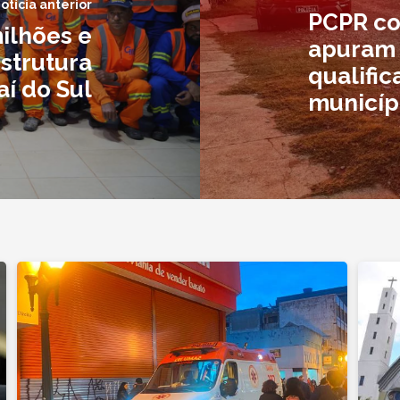
otícia anterior
PCPR co
ilhões e
apuram 
estrutura
qualific
aí do Sul
municíp