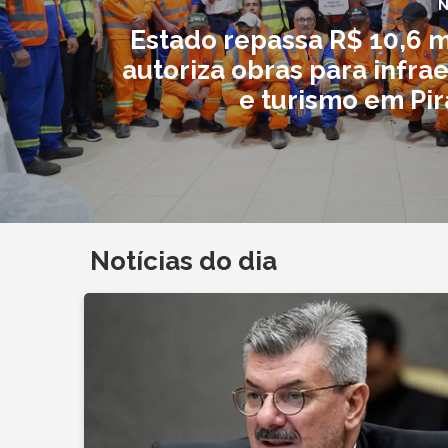
N
Estado repassa R$ 10,6 m
autoriza obras para infra
e turismo em Pir
Notícias do dia